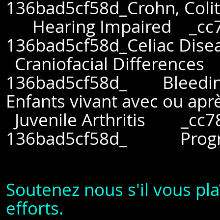
136bad5cf58d_Crohn, Colit
Hearing Impaired _cc78
136bad5cf58d_Celiac Dis
Craniofacial Difference
136bad5cf58d_ Bleeding
Enfants vivant avec ou apr
Juvenile Arthritis _cc7
136bad5cf58d_ Program
Soutenez nous s'il vous pla
efforts.