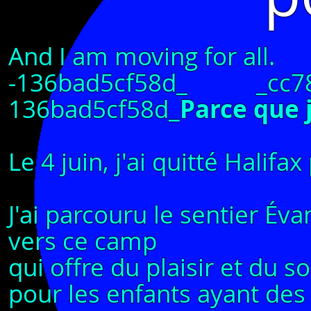
And I am moving for all
-136bad5cf58d_ _cc781
136bad5cf58d_
Parce que 
Le 4 juin, j'ai quitté Halifa
J'ai parcouru le sentier Éva
vers ce camp
qui offre du plaisir et du s
pour les enfants ayant des