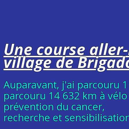
Tu aura
mou
Une course aller-
village de Briga
Auparavant, j'ai parcouru 
parcouru 14 632 km à vélo 
prévention du cancer,
recherche et sensibilisatio