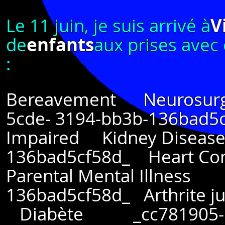
Le 11 juin, je suis arrivé à
V
de
enfants
aux prises avec
:
Bereavement Neurosurge
5cde- 3194-bb3b-136bad
Impaired Kidney Disease
136bad5cf58d_ Heart Co
Parental
Mental Illness 
136bad5cf58d_ Arthrite j
Diabète
_cc781905-5c