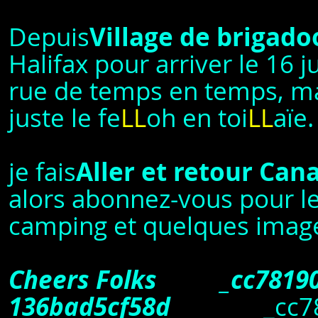
Depuis
Village de brigad
Halifax pour arriver le 16 j
rue de temps en temps, ma
juste le fe
LL
oh en toi
LL
aïe.
je fais
Aller et retour Can
alors abonnez-vous pour le
camping et quelques images
Cheers Folks _cc781905
136bad5cf58d_
_cc7819