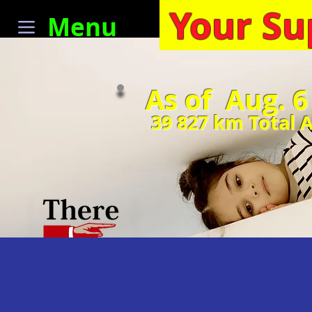
Your Su
Menu
As of Aug. 6
39 827
km Total 
Le mo
"Si vous
po