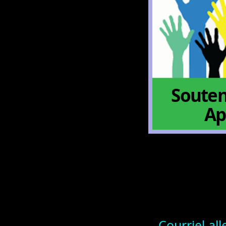
Souten
Ap
Courriel al