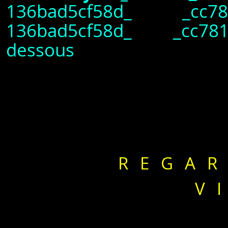
136bad5cf58d_ _cc7819
136bad5cf58d_ _cc78190
dessous
REGAR
V