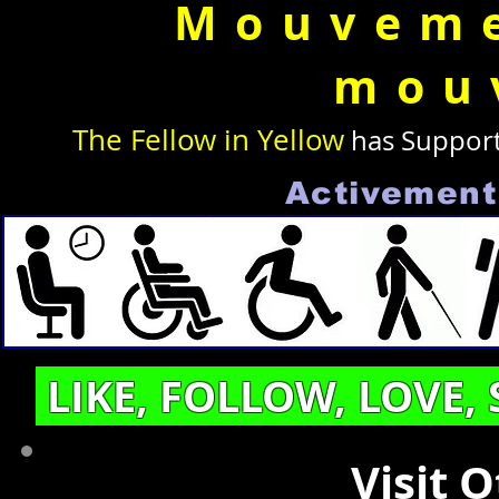
Mouvem
mou
The Fellow in Yellow
has Suppor
Activement 
LIKE, FOLLOW, LOVE,
Visit 