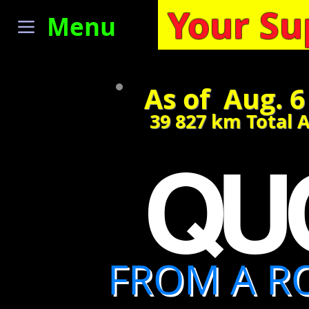
Your Su
Menu
As of Aug. 6
39 827
km Total 
QU
FROM A R