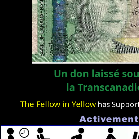
Un don laissé so
la Transcanad
The Fellow in Yellow
has Suppor
Activement 