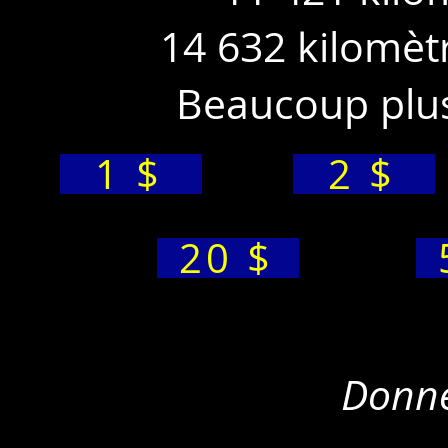
14 632 kilomèt
Beaucoup plus
1 $
2 $
20 $
Donne