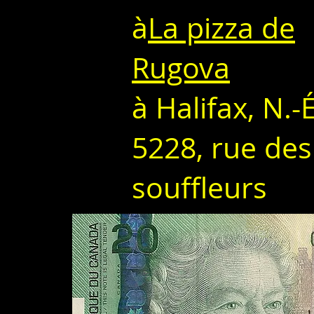
à
La pizza de
Rugova
à Halifax, N.-É
5228, rue des
souffleurs