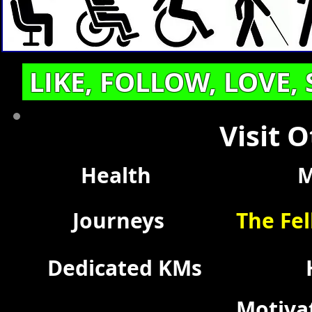
LIKE, FOLLOW, LOVE,
Visit 
Health
M
Journeys
The Fel
Dedicated KMs
Motiva