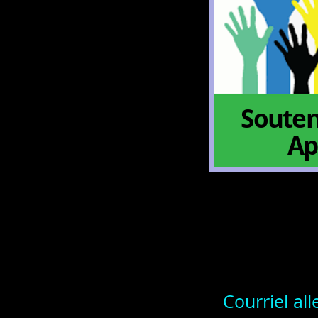
Souten
Ap
Courriel al