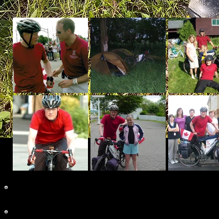
Dates à met
Vous can
Localiser
the communautés
A
et dates
la tournée There & Back
Canada passera par
Zoom
entrer
et
Cliquez sur
sur
la piste de minuscules feuilles
d'érable.
Envoyez-nous un message à
: