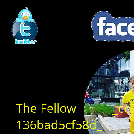
The Fellow _cc78
136bad5cf58d_ _c