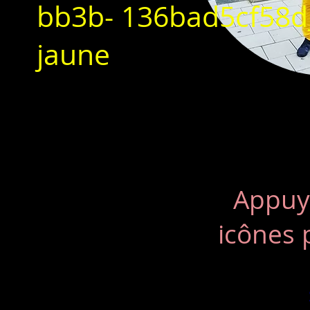
bb3b- 136bad5cf5
jaune
Appuye
icônes 